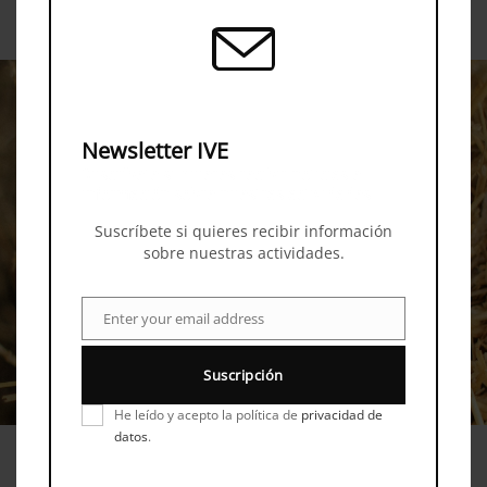
innovación, educación y cooperación territorial,
en el marco de programas como H2020 /
Horizon Europe o programas MED.
Newsletter IVE
Suscríbete si quieres recibir noticias e
información sobre nuestras actividades
Suscríbete si quieres recibir información
sobre nuestras actividades.
ERICE
Enter your email address
Email
Suscripción
He leído y acepto la política de
privacidad de
datos
.