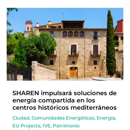
SHAREN impulsará soluciones de
energía compartida en los
centros históricos mediterráneos
Ciudad
,
Comunidades Energéticas
,
Energía
,
EU Projects
,
IVE
,
Patrimonio