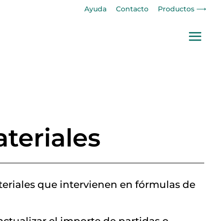
Ayuda
Contacto
Productos ⟶
ateriales
ateriales que intervienen en fórmulas de
ctualizar el importe de partidas o