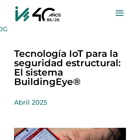
OG
Tecnología IoT para la
seguridad estructural:
El sistema
BuildingEye®
Abril 2025